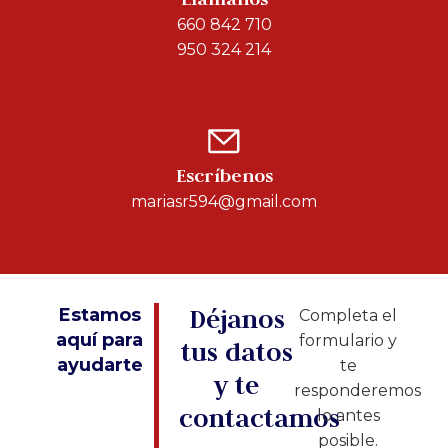
660 842 710
950 324 214
Escríbenos
mariasr594@gmail.com
Déjanos
Estamos
Completa el
aquí para
formulario y
tus datos
ayudarte
te
y te
responderemos
contactamos
lo antes
posible.